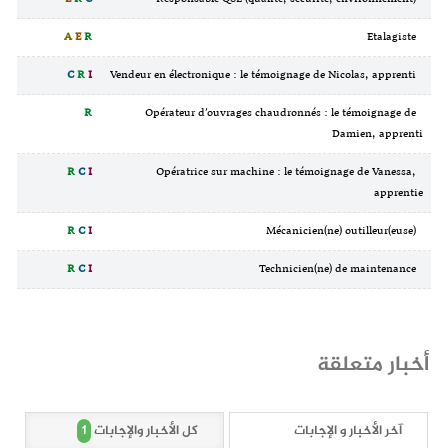
A
E
R
Etalagiste
C
R
I
Vendeur en électronique : le témoignage de Nicolas, apprenti
R
Opérateur d’ouvrages chaudronnés : le témoignage de
Damien, apprenti
R
C
I
Opératrice sur machine : le témoignage de Vanessa,
apprentie
R
C
I
Mécanicien(ne) outilleur(euse)
R
C
I
Technicien(ne) de maintenance
أخبار متعلقة
1
آخر الأخبار و الإجابات
كل الأخبار والإجابات