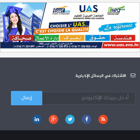
الترشح لمناظرة الالتحاق بالتكوين في مستوى مؤهل التقني السامي - دورة
23-06
سبتمبر 2023
L'Université Arabe des Sciences : Avis à tous les étudiant(e)s
31-12
200 منحة لطلبة الطب التونسيين في جامعة هارفارد ‏الأمريكية‏
12-05
الجامعة العربية للعلوم تونس (U.A.S) : عرض لآخر إصدارات دار اليمامة
26-10
دورة تكوينية - الجامعة العربية للعلوم
07-10
الجامعة العربية للعلوم : دورة تكوينية
الاشتراك في الرسائل الإخبارية
03-10