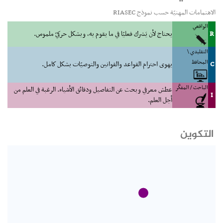
الاهتمامات المهنيّة حسب نموذج RIASEC
الواقعي
R
يحتاج لأن يَشرك فعليّا في ما يقوم به، وبشكل حركيّ ملموس.
التقليدي \
المحافظ
C
يهوى احترام القواعد والقوانين والتوصيّات بشكل كامل.
الباحث / المفكّر
عطش معرفي وبحث عن التفاصيل ودقائق الأشياء. الرغبة في العلم من
I
أجل العلم.
التكوين