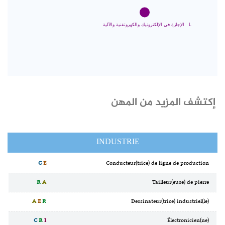
إكتشف المزيد من المهن
INDUSTRIE
C
E
Conducteur(trice) de ligne de production
R
A
Tailleur(euse) de pierre
A
E
R
Dessinateur(trice) industriel(le)
C
R
I
Électronicien(ne)