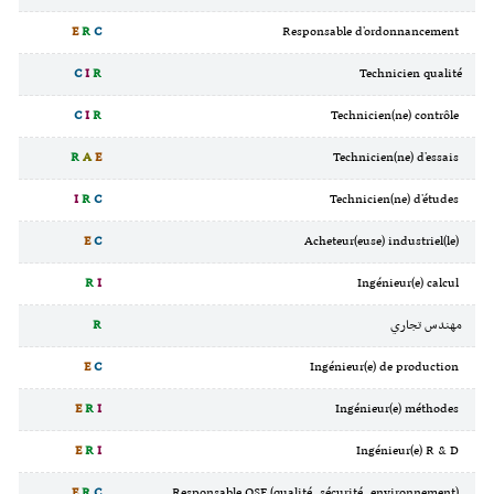
E
R
C
Responsable d'ordonnancement
C
I
R
Technicien qualité
C
I
R
Technicien(ne) contrôle
R
A
E
Technicien(ne) d'essais
I
R
C
Technicien(ne) d'études
E
C
Acheteur(euse) industriel(le)
R
I
Ingénieur(e) calcul
مهندس تجاري
R
E
C
Ingénieur(e) de production
E
R
I
Ingénieur(e) méthodes
E
R
I
Ingénieur(e) R & D
E
R
C
Responsable QSE (qualité, sécurité, environnement)