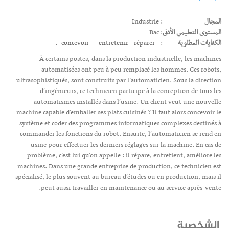
المجال
: Industrie
المستوى التعليمي الأدنى
: Bac
الكفايات المطلوبة
:
réparer.
entretenir
concevoir
À certains postes, dans la production industrielle, les machines
automatisées ont peu à peu remplacé les hommes. Ces robots,
ultrasophistiqués, sont construits par l’automaticien. Sous la direction
d’ingénieurs, ce technicien participe à la conception de tous les
automatismes installés dans l’usine. Un client veut une nouvelle
machine capable d’emballer ses plats cuisinés ? Il faut alors concevoir le
système et coder des programmes informatiques complexes destinés à
commander les fonctions du robot. Ensuite, l’automaticien se rend en
usine pour effectuer les derniers réglages sur la machine. En cas de
problème, c’est lui qu’on appelle : il répare, entretient, améliore les
machines. Dans une grande entreprise de production, ce technicien est
spécialisé, le plus souvent au bureau d’études ou en production, mais il
peut aussi travailler en maintenance ou au service après-vente.
الشخصية