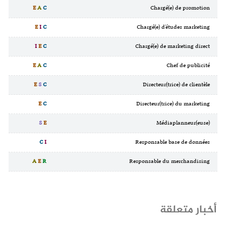
E
A
C
Chargé(e) de promotion
E
I
C
Chargé(e) d'études marketing
I
E
C
Chargé(e) de marketing direct
E
A
C
Chef de publicité
E
S
C
Directeur(trice) de clientèle
E
C
Directeur(trice) du marketing
S
E
Médiaplanneur(euse)
C
I
Responsable base de données
A
E
R
Responsable du merchandising
أخبار متعلقة