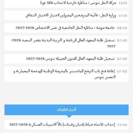
شركة النقل بتونس : مناظرة خارجية لانتداب 580 عونا
13:55
وزارة النقل : قائمة المترشحين المقبولين لاجتياز الاختبار الشفاهي
11:16
جامعة سوسة : مناظرة النقل الجامعية في نفس الاختصاص 2026-2027
09:20
تسجيل طلبة المعهد العالي للرياضة و التربية البدنية بقصر السعيد 2026-
07-08
2027
تسجيل طلبة المعهد العالى للفنون الجميلة بتونس 2026-2027
07-08
إعادة فتح باب الترشح للماجستير بالمدرسة الوطنية للهندسة المعمارية و
07-08
التعمير بتونس
المناظرات الخصوصية للدخول لمؤسسات تكوين المهندسين 2026-2027
07-08
سحب الاستدعاءات الفردية للاختبار الكتابي لمناظرة إنتداب أساتذة التعليم
07-08
الثانوي والفني والتقني
أخبار الشركاء
المعهد العالي للعلوم التطبيقية والتكنولوجيا بالقيروان : الترشح للماجستير
07-08
إنتداب تلامذة ضباط (فتيان وفتيات) بالأكاديميات العسكرية 2026-2027
23-06
2026-2027