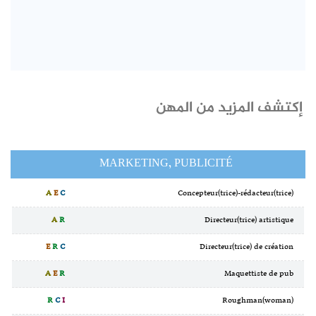
إكتشف المزيد من المهن
MARKETING, PUBLICITÉ
A
E
C
Concepteur(trice)-rédacteur(trice)
A
R
Directeur(trice) artistique
E
R
C
Directeur(trice) de création
A
E
R
Maquettiste de pub
R
C
I
Roughman(woman)