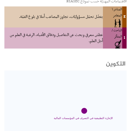
الاهتمامات المهنيّة حسب نموذج RIASEC
المبادر \
المغامر
E
يفضّل تحمّل مسؤوليّات، تجاوز المصاعب أملا في بلوغ القمّة.
الباحث /
عطش معرفي وبحث عن التفاصيل ودقائق الأشياء. الرغبة في العلم من
المفكّر
I
أجل العلم.
التكوين