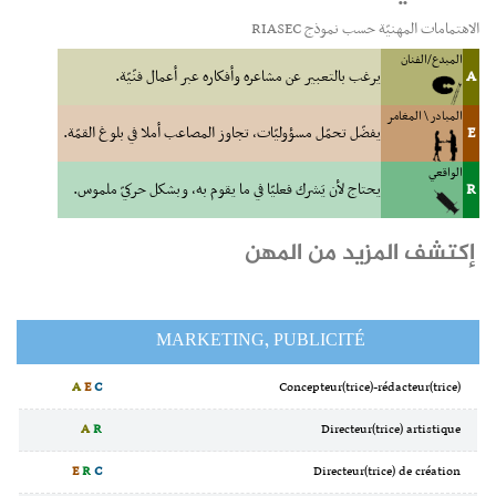
الاهتمامات المهنيّة حسب نموذج RIASEC
المبدع/الفنان
A
يرغب بالتعبير عن مشاعره وأفكاره عبر أعمال فنّيّة.
المبادر \ المغامر
E
يفضّل تحمّل مسؤوليّات، تجاوز المصاعب أملا في بلوغ القمّة.
الواقعي
R
يحتاج لأن يَشرك فعليّا في ما يقوم به، وبشكل حركيّ ملموس.
إكتشف المزيد من المهن
MARKETING, PUBLICITÉ
A
E
C
Concepteur(trice)-rédacteur(trice)
A
R
Directeur(trice) artistique
E
R
C
Directeur(trice) de création