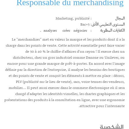
Responsable du merchandising
المجال
: Marketing, publicité
المستوى التعليمي الأدنى
: Bac+5
الكفايات المطلوبة
:
négocier.
créer
analyser
Le "merchandiser" met en valeur la marque et les produits dont il a la
charge dans les points de vente. Cette activité essentielle peut faire varier
de 30 à 40 % le chiffre d’affaires d’un rayon ! Il exerce chez un
distributeur, chez un gros industriel comme Danone ou Unilever, ou
encore pour une grande marque de prêt-à-porter. En accord avec l’image
définie par la direction de l’entreprise, il analyse les besoins des boutiques
et des points de vente et conçoit les éléments à mettre en place : décors,
PLV (publicité sur le lieu de vente), sacs, voire tenues des vendeurs,
mobilier… Il peut aussi exercer dans le commere électronique où il sera
chargé d'adapter les identités visuelles, les chartes graphiques et les
présentations des produits à la consultation en ligne, avec une ergonomie
attractive pour l'internaute.
الشخصية