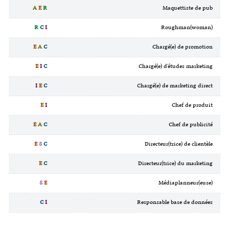
A
E
R
Maquettiste de pub
R
C
I
Roughman(woman)
E
A
C
Chargé(e) de promotion
E
I
C
Chargé(e) d'études marketing
I
E
C
Chargé(e) de marketing direct
E
I
Chef de produit
E
A
C
Chef de publicité
E
S
C
Directeur(trice) de clientèle
E
C
Directeur(trice) du marketing
S
E
Médiaplanneur(euse)
C
I
Responsable base de données