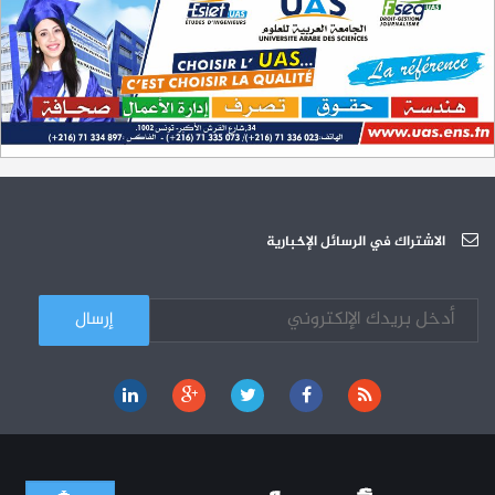
سبتمبر 2023
L'Université Arabe des Sciences : Avis à tous les étudiant(e)s
31-12
200 منحة لطلبة الطب التونسيين في جامعة هارفارد ‏الأمريكية‏
12-05
الجامعة العربية للعلوم تونس (U.A.S) : عرض لآخر إصدارات دار اليمامة
26-10
دورة تكوينية - الجامعة العربية للعلوم
07-10
الجامعة العربية للعلوم : دورة تكوينية
الاشتراك في الرسائل الإخبارية
03-10