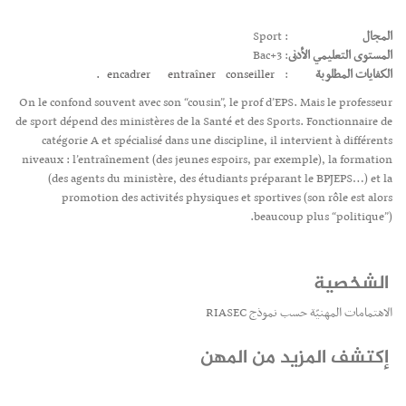
المجال
: Sport
المستوى التعليمي الأدنى
: Bac+3
الكفايات المطلوبة
:
conseiller.
entraîner
encadrer
On le confond souvent avec son “cousin”, le prof d’EPS. Mais le professeur
de sport dépend des ministères de la Santé et des Sports. Fonctionnaire de
catégorie A et spécialisé dans une discipline, il intervient à différents
niveaux : l’entraînement (des jeunes espoirs, par exemple), la formation
(des agents du ministère, des étudiants préparant le BPJEPS…) et la
promotion des activités physiques et sportives (son rôle est alors
beaucoup plus “politique”).
الشخصية
الاهتمامات المهنيّة حسب نموذج RIASEC
إكتشف المزيد من المهن