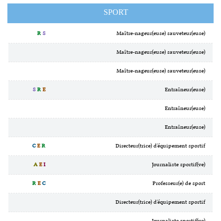
SPORT
R
S
Maître-nageur(euse) sauveteur(euse)
Maître-nageur(euse) sauveteur(euse)
Maître-nageur(euse) sauveteur(euse)
S
R
E
Entraîneur(euse)
Entraîneur(euse)
Entraîneur(euse)
C
E
R
Directeur(trice) d'équipement sportif
A
E
I
Journaliste sportif(ve)
R
E
C
Professeur(e) de sport
Directeur(trice) d'équipement sportif
Journaliste sportif(ve)