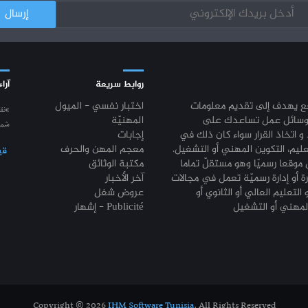
روابط سريعة
آراء
قع يهدف إلى تقديم معلومات
اختبار نفسي - الميول
“نق
وسائل عمل تساعدك على
المهنيّة
شمع
 و اتخاذ القرار سواء كان ذلك في
إجابات
عليم، التكوين المهني أو التشغيل.
معجم المهن والحرف
قي
موقعا رسميّا وهو مستقلّ تماما
مكتبة الوثائق
رة أو إدارة رسميّة تعمل في مجالات
آخر الأخبار
 التعليم العالي أو الثانوي أو
عروض شغل
إشهار - Publicité
Copyright © 2026
IHM Software Tunisia
. All Rights Reserved