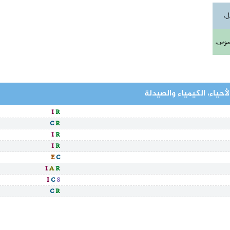
ل.
لموس.
أحياء، الكيمياء والصيدلة
I
R
C
R
I
R
I
R
E
C
I
A
R
I
C
S
C
R