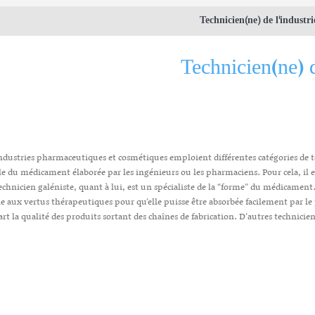
Technicien(ne) de l'indust
Technicien(ne) 
ndustries pharmaceutiques et cosmétiques emploient différentes catégories de t
e du médicament élaborée par les ingénieurs ou les pharmaciens. Pour cela, il effe
echnicien galéniste, quant à lui, est un spécialiste de la “forme” du médicament
e aux vertus thérapeutiques pour qu’elle puisse être absorbée facilement par le 
art la qualité des produits sortant des chaînes de fabrication. D’autres technicien