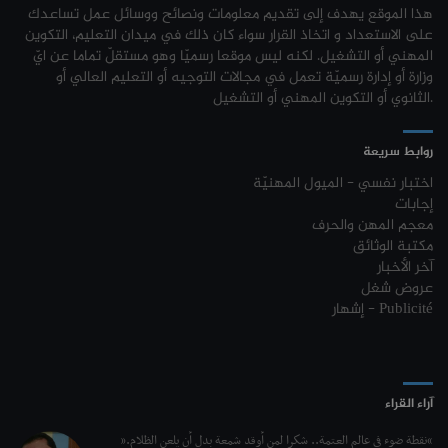
التكميلية
هذا الموقع يهدف إلى تقديم معلومات ونصائح ووسائل عمل تساعدك
نتائج مناظرة الإلتحاق بالتكوين في مستوى مؤهل التقني السامي - دورة فيفري
24-01
على الاستعداد و اتخاذ القرار سواء كان ذلك في ميدان التعليم، التكوين
2024
جامعة تونس المنار : مناظرة النقل الجامعية في نفس الاختصاص 2026-2027
31-07
المهني أو التشغيل. لكنه ليس موقعا رسميّا وهو مستقلّ تماما عن ايّ
وزارة أو إدارة رسميّة تعمل في مجالات التوجيه أو التعليم العالي أو
مناظرة إنتداب ضباط إصلاح بوزارة العدل لسنة 2023
21-11
تسجيل طلبة المدرسة الوطنية للهندسة المعمارية و التعمير بتونس 2026-
30-07
الثانوي أو التكوين المهني أو التشغيل.
2027
مناظرة الإلتحاق بالتكوين في مستوى مؤهل التقني السامي - دورة فيفري 2024
17-11
روابط سريعة
كل الأخبار
روزنامة العطل واختتام السنة التكوينية 2023-2024
04-10
اختبار نفسي - الميول المهنيّة
إجابات
مستجدات السنة التكوينية 2023-2024
20-09
معجم المهن والحرف
مكتبة الوثائق
موعد افتتاح السنة التكوينية 2023-2024
14-09
آخر الأخبار
عروض شغل
تمديد آجال الترشح لمناظرة الدخول للأكاديميات العسكرية 2023-2024
17-07
إشهار - Publicité
الترشح لمناظرة الالتحاق بالتكوين في مستوى مؤهل التقني السامي - دورة
23-06
سبتمبر 2023
L'Université Arabe des Sciences : Avis à tous les étudiant(e)s
31-12
آراء القراء
200 منحة لطلبة الطب التونسيين في جامعة هارفارد ‏الأمريكية‏
12-05
“نقطة ضوء في عالم العتمة.. شكرا لمن أوقد شمعة بدل أن يلعن الظلام.”