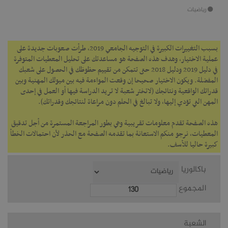
رياضيات
بسبب التغييرات الكبيرة في التوجيه الجامعي 2019، طرأت صعوبات جديدة على
عملية الاختيار، وهدف هذه الصفحة هو مساعدتك على تحليل المعطيات المتوفرة
في دليل 2019 ودليل 2018 حتى تتمكن من تقييم حظوظك في الحصول على شعبك
المفضلة.‎ ويكون الاختيار صحيحا إن وقعت المواءمة فيه بين ميولك المهنية وبين
قدراتك الواقعية ونتائجك (لاتختر شعبة لا تريد الدراسة فيها أو العمل في إحدى
المهن التي تؤدي إليها، ولا تبالغ في الحلم دون مراعاة لنتائجك وقدراتك).
هذه الصفحة تقدم معلومات تقريبية وهي بطور المراجعة المستمرة من أجل تدقيق
المعطيات، نرجو منكم الاستعانة بما تقدمه الصفحة مع الحذر لأن احتمالات الخطأ
كبيرة حاليا للأسف.
باكالوريا
المجموع
الشعبة