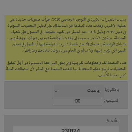
بسبب التغييرات الكبيرة في التوجيه الجامعي 2019، طرأت صعوبات جديدة على
عملية الاختيار، وهدف هذه الصفحة هو مساعدتك على تحليل المعطيات المتوفرة
في دليل 2019 ودليل 2018 حتى تتمكن من تقييم حظوظك في الحصول على شعبك
المفضلة.‎ ويكون الاختيار صحيحا إن وقعت المواءمة فيه بين ميولك المهنية وبين
قدراتك الواقعية ونتائجك (لاتختر شعبة لا تريد الدراسة فيها أو العمل في إحدى
المهن التي تؤدي إليها، ولا تبالغ في الحلم دون مراعاة لنتائجك وقدراتك).
هذه الصفحة تقدم معلومات تقريبية وهي بطور المراجعة المستمرة من أجل تدقيق
المعطيات، نرجو منكم الاستعانة بما تقدمه الصفحة مع الحذر لأن احتمالات الخطأ
كبيرة حاليا للأسف.
باكالوريا
المجموع
الشعبة