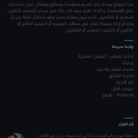
جامعة القيروان : بلاغ خاص بالطلبة منقوصي الوثائق
03-08
هذا الموقع يهدف إلى تقديم معلومات ونصائح ووسائل عمل تساعدك
نتائج مناظرة الإلتحاق بالتكوين في مستوى مؤهل التقني السامي - دورة فيفري
24-01
على الاستعداد و اتخاذ القرار سواء كان ذلك في ميدان التعليم، التكوين
2024
تسجيل طلبة كلية العلوم القانونية والسياسية والإجتماعية بتونس 2026-
03-08
المهني أو التشغيل. لكنه ليس موقعا رسميّا وهو مستقلّ تماما عن ايّ
2027
وزارة أو إدارة رسميّة تعمل في مجالات التوجيه أو التعليم العالي أو
مناظرة إنتداب ضباط إصلاح بوزارة العدل لسنة 2023
21-11
الثانوي أو التكوين المهني أو التشغيل.
تسجيل طلبة المعهد العالي للعلوم التطبيقية والتكنولوجيا بماطر 2026-2027
03-08
مناظرة الإلتحاق بالتكوين في مستوى مؤهل التقني السامي - دورة فيفري 2024
17-11
روابط سريعة
كل الأخبار
روزنامة العطل واختتام السنة التكوينية 2023-2024
04-10
اختبار نفسي - الميول المهنيّة
إجابات
مستجدات السنة التكوينية 2023-2024
20-09
معجم المهن والحرف
مكتبة الوثائق
موعد افتتاح السنة التكوينية 2023-2024
14-09
آخر الأخبار
عروض شغل
تمديد آجال الترشح لمناظرة الدخول للأكاديميات العسكرية 2023-2024
17-07
إشهار - Publicité
الترشح لمناظرة الالتحاق بالتكوين في مستوى مؤهل التقني السامي - دورة
23-06
سبتمبر 2023
L'Université Arabe des Sciences : Avis à tous les étudiant(e)s
31-12
آراء القراء
200 منحة لطلبة الطب التونسيين في جامعة هارفارد ‏الأمريكية‏
12-05
“نقطة ضوء في عالم العتمة.. شكرا لمن أوقد شمعة بدل أن يلعن الظلام.”