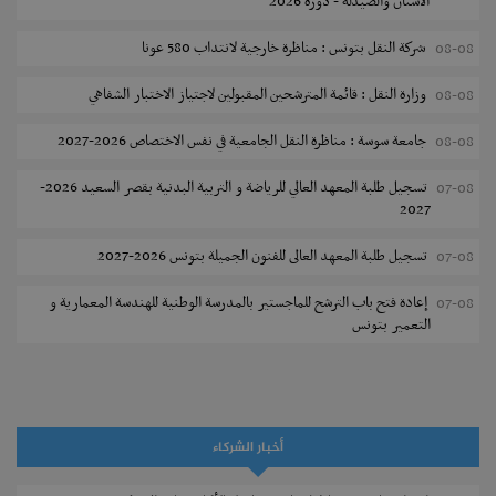
الأسنان والصيدلة - دورة 2026
شركة النقل بتونس : مناظرة خارجية لانتداب 580 عونا
08-08
وزارة النقل : قائمة المترشحين المقبولين لاجتياز الاختبار الشفاهي
08-08
جامعة سوسة : مناظرة النقل الجامعية في نفس الاختصاص 2026-2027
08-08
تسجيل طلبة المعهد العالي للرياضة و التربية البدنية بقصر السعيد 2026-
07-08
2027
تسجيل طلبة المعهد العالى للفنون الجميلة بتونس 2026-2027
07-08
إعادة فتح باب الترشح للماجستير بالمدرسة الوطنية للهندسة المعمارية و
07-08
التعمير بتونس
المناظرات الخصوصية للدخول لمؤسسات تكوين المهندسين 2026-2027
07-08
سحب الاستدعاءات الفردية للاختبار الكتابي لمناظرة إنتداب أساتذة التعليم
07-08
الثانوي والفني والتقني
أخبار الشركاء
المعهد العالي للعلوم التطبيقية والتكنولوجيا بالقيروان : الترشح للماجستير
07-08