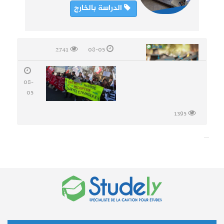
الدراسة بالخارج
2741
08-05
08-
05
1395