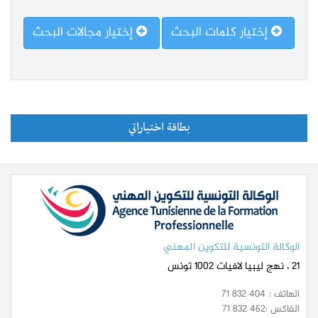
إختيار كلمات البحث
إختيار مجالات البحث
بطاقة اختياراتي
الوكالة التونسية للتكوين المهني
21 ، نهج ليبيا لافيات 1002 تونس
الهاتف :
71 832 404
الفاكس :
71 832 462