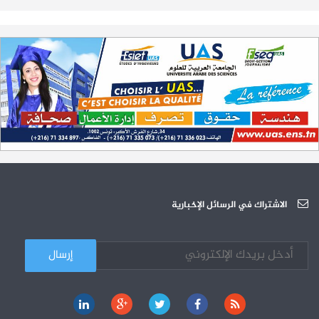
تمديد آجال الترشح لمناظرة الدخول للأكاديميات العسكرية 2023-2024
17-07
الترشح لمناظرة الالتحاق بالتكوين في مستوى مؤهل التقني السامي - دورة
23-06
سبتمبر 2023
L'Université Arabe des Sciences : Avis à tous les étudiant(e)s
31-12
200 منحة لطلبة الطب التونسيين في جامعة هارفارد ‏الأمريكية‏
12-05
الجامعة العربية للعلوم تونس (U.A.S) : عرض لآخر إصدارات دار اليمامة
26-10
دورة تكوينية - الجامعة العربية للعلوم
07-10
الجامعة العربية للعلوم : دورة تكوينية
الاشتراك في الرسائل الإخبارية
03-10
كل الأخبار