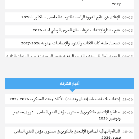
2027
الإعلان عن نتائج الدورة الرئيسية للتوجيه الجامعي - باكالوريا 2026
05-08
فتح مناظرة لإنتداب عرفاء بسلك الحرس الوطني لسنة 2026
05-08
تسجيل طلبة كلية الآداب والفنون والإنسانيات بمنوبة 2026-2027
05-08
المعهد العالي للرياضة و التربية البدنية بقصر السعيد : ترسيم السنوات الثانية
05-08
والثالثة دكتوراه
تمديد آجال الترشح للماجستير بكلية العلوم بقابس 2026-2027
05-08
أخبار الشركاء
كلية العلوم الإقتصادية والتصرف بسوسة : الترشح لماجستير مهني جديد
05-08
إنتداب تلامذة ضباط (فتيان وفتيات) بالأكاديميات العسكرية 2026-2027
23-06
الترشح للماجستير بالمعهد العالي للرياضة والتربية البدنية بصفاقس 2026-
05-08
2027
مناظرة الإلتحاق بالتكوين في مستوى مؤهل التقني السامي - دورتي سبتمبر
10-06
ونوفمبر 2026
نتائج القبول الأولي لمناظرة إنتداب أساتذة التعليم الثانوي والفني والتقني
04-08
النتائج النهائية لمناظرة الإلتحاق بالتكوين في مستوى مؤهل التقني السامي
26-01
المركز القطاعي للتكوين في الآلية الفلاحية جوقار الفحص :فتح باب الترشح
04-08
فيفري 2026