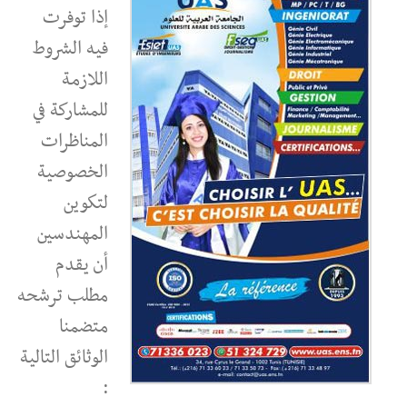
إذا توفرت
فيه الشروط
اللازمة
للمشاركة في
المناظرات
الخصوصية
لتكوين
المهندسين
أن يقدم
مطلب ترشحه
متضمنا
الوثائق التالية
: