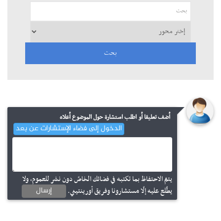
أضف تعليقا أو اطلب استشارة حول الموضوع أعلاه
الدخول إلى فضاء الإستشارات عن بعد
يتمّ الاحتفاظ بما تكتبه في فضائك الخاصّ دون نشر للعموم، ولا
إرسال
يطّلع عليه إلّا مستشارونا وفريق أورينتيني.