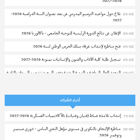
2026-2027
بلاغ حول مواعيد الترسيم المدرسي عن بعد بعنوان السنة الدراسية 2026-
05-08
2027
الإعلان عن نتائج الدورة الرئيسية للتوجيه الجامعي - باكالوريا 2026
05-08
فتح مناظرة لإنتداب عرفاء بسلك الحرس الوطني لسنة 2026
05-08
تسجيل طلبة كلية الآداب والفنون والإنسانيات بمنوبة 2026-2027
05-08
المعهد العالي للرياضة و التربية البدنية بقصر السعيد : ترسيم السنوات الثانية
05-08
والثالثة دكتوراه
تمديد آجال الترشح للماجستير بكلية العلوم بقابس 2026-2027
05-08
أخبار الشركاء
كلية العلوم الإقتصادية والتصرف بسوسة : الترشح لماجستير مهني جديد
05-08
إنتداب تلامذة ضباط (فتيان وفتيات) بالأكاديميات العسكرية 2026-2027
23-06
الترشح للماجستير بالمعهد العالي للرياضة والتربية البدنية بصفاقس 2026-
05-08
2027
مناظرة الإلتحاق بالتكوين في مستوى مؤهل التقني السامي - دورتي سبتمبر
10-06
ونوفمبر 2026
نتائج القبول الأولي لمناظرة إنتداب أساتذة التعليم الثانوي والفني والتقني
04-08