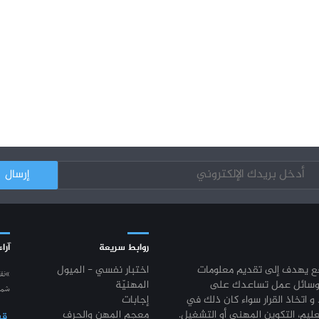
روابط سريعة
آراء
قع يهدف إلى تقديم معلومات
اختبار نفسي - الميول
“نق
وسائل عمل تساعدك على
المهنيّة
شمع
 و اتخاذ القرار سواء كان ذلك في
إجابات
عليم، التكوين المهني أو التشغيل.
معجم المهن والحرف
قي