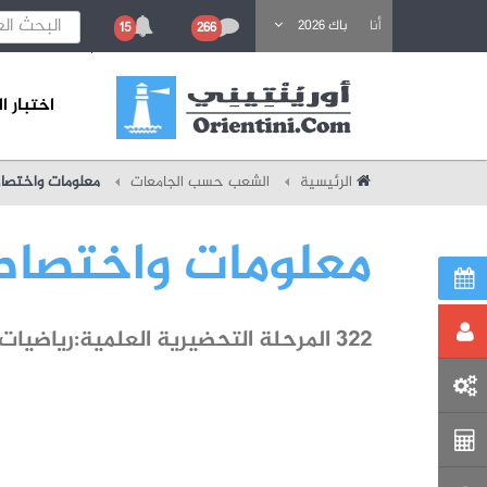
باحث عن تكوين
أنا
باك 2026
15
266
اختبار 
الرئيسية
الشعب حسب الجامعات
معلومات واختصا
معلومات واختصا
322 المرحلة التحضيرية العلمية:رياضيات - فيزياء (عدد المؤسسات : 2)