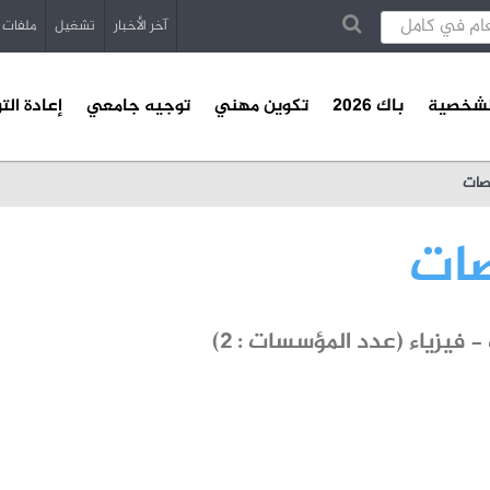
آخر الأخبار
تشغيل
ملفات
الشخصية
باك 2026
تكوين مهني
توجيه جامعي
إعادة الت
صات
صات