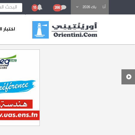
باحث عن تكوين
أنا
باك 2026
15
266
اختبار 