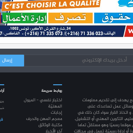
روابط سريعة
آراء
قع يهدف إلى تقديم معلومات
اختبار نفسي - الميول
“نق
وسائل عمل تساعدك على
المهنيّة
شمع
 و اتخاذ القرار سواء كان ذلك في
إجابات
عليم، التكوين المهني أو التشغيل.
معجم المهن والحرف
قي
موقعا رسميّا وهو مستقلّ تماما
مكتبة الوثائق
رة أو إدارة رسميّة تعمل في مجالات
آخر الأخبار