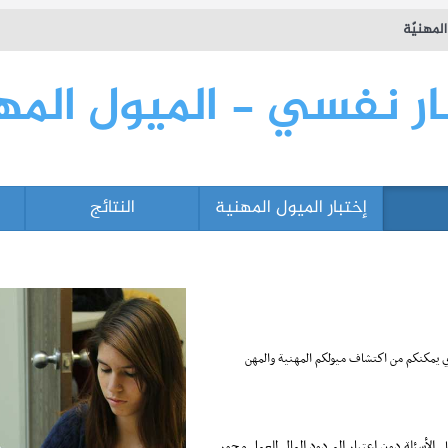
لمهنيّة
ار نفسي - الميول المهن
إختبار الميول المهنية
النتائج
 لويس هولاند Test de Holland أو نموذج RIASEC، الذي يمكنكم من اكتشاف ميولكم المهنية والمهن
لى الأسئلة دون اعتبار المردود المالي للعمل محور