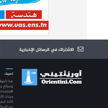
الاشتراك في الرسائل الإخبارية
تعريف
هذا المو
ونصائح و
الاستعداد
ميدان الت
لكنه ليس 
عن ايّ وزا