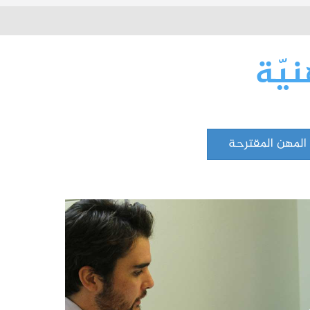
يّة
المهن المقترحة