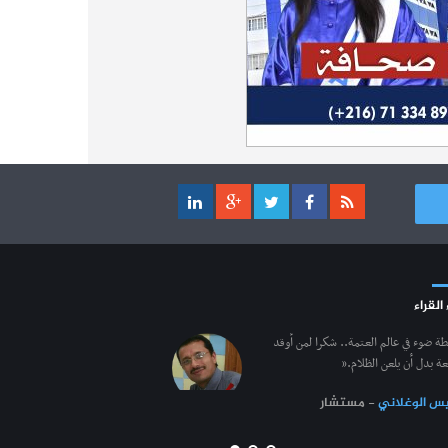
 القراء
طة ضوء في عالم العتمة.. شكرا لمن أوقد
ة بدل أن يلعن الظلام.”
س الوغلاني
- مستشار